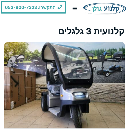
דלג
התקשרו: 053-800-7323
תוכן
קלנועית 3 גלגלים