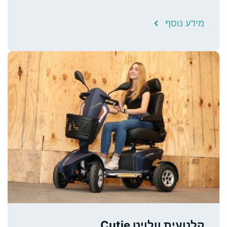
מידע נוסף
קלנועית וולויט Cutie